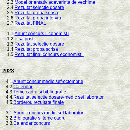
2.3.
Model orientativ adeverinta de vechime
2.4.
Rezultat selectie dosare
2.5.
Rezultat proba scrisa
2.6.
Rezultat proba interviu
2.7.
Rezultat FINAL
1.1.
Anunt concurs Economist I
1.2.
Fisa post
1.3.
Rezultat selectie dosare
1.4.
Rezultat proba scrisa
1.5.
Rezultat final concurs economist I
2023
4.1.
Anunt concur medic sef-octombrie
4.2.
Calendar
4.3.
Teme cadru si bibliografie
4.4.
Rezultat selectie dosare-medic sef laborator
4.5.
Borderou rezultate finale
3.1.
Anunt concurs medic sef laborator
3.2.
Bibliografie si teme cadru
3.3.
Calendar concurs