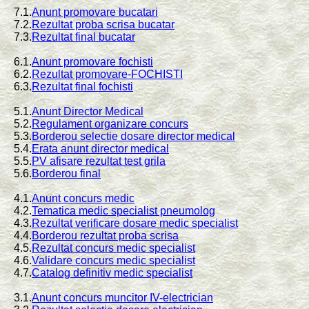
7.1.
Anunt promovare bucatari
7.2.
Rezultat proba scrisa bucatar
7.3.
Rezultat final bucatar
6.1.
Anunt promovare fochisti
6.2.
Rezultat promovare-FOCHISTI
6.3.
Rezultat final fochisti
5.1.
Anunt Director Medical
5.2.
Regulament organizare concurs
5.3.
Borderou selectie dosare director medical
5.4.
Erata anunt director medical
5.5.
PV afisare rezultat test grila
5.6.
Borderou final
4.1.
Anunt concurs medic
4.2.
Tematica medic specialist pneumolog
4.3.
Rezultat verificare dosare medic specialist
4.4.
Borderou rezultat proba scrisa
4.5.
Rezultat concurs medic specialist
4.6.
Validare concurs medic specialist
4.7.
Catalog definitiv medic specialist
3.1.
Anunt concurs muncitor IV-electrician