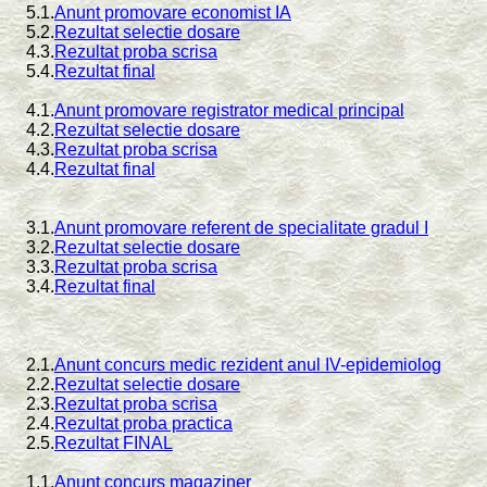
5.1.
Anunt promovare economist IA
5.2.
Rezultat selectie dosare
4.3.
Rezultat proba scrisa
5.4.
Rezultat final
4.1.
Anunt promovare registrator medical principal
4.2.
Rezultat selectie dosare
4.3.
Rezultat proba scrisa
4.4.
Rezultat final
3.1.
Anunt promovare referent de specialitate gradul I
3.2.
Rezultat selectie dosare
3.3.
Rezultat proba scrisa
3.4.
Rezultat final
2.1.
Anunt concurs medic rezident anul IV-epidemiolog
2.2.
Rezultat selectie dosare
2.3.
Rezultat proba scrisa
2.4.
Rezultat proba practica
2.5.
Rezultat FINAL
1.1.
Anunt concurs magaziner