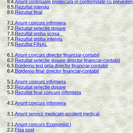
8.4.
Anunt continuare prodecura in conformitate cu preveder
8.5.
Rezultat interviu
8.6.
Rezultat final
7.1.
Anunt concurs infirmiera
7.2.
Rezultat selectie dosare
7.3.
Rezultat proba scrisa
7.4.
Rezultat proba interviu
7.5.
Rezultat FINAL
6.1.
Anunt concurs director financiar-contabil
6.2.
Rezultat selectie dosare director financiar-contabil
6.3.
Borderou test grila director financiar-contabil
6.4.
Borderou final director financiar-contabil
5.1.
Anunt concurs infirmiera
5.2.
Rezultat selectie dosare
5.3
Rezultat final concurs infirmiera
4.1.
Anunt concurs infirmiera
3.1.
Anunt servicii medicale-asistent medical
2.1.
Anunt concurs Economist I
2.2.
Fisa post