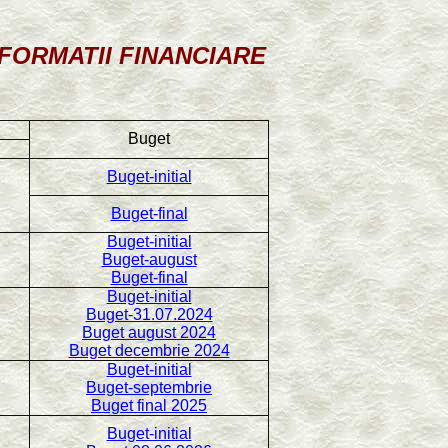
MATII FINANCIARE
Buget
Buget-initial
Buget-final
Buget-initial
Buget-august
Buget-final
Buget-initial
Buget-31.07.2024
Buget august 2024
Buget decembrie 2024
Buget-initial
Buget-septembrie
Buget final 2025
Buget-initial