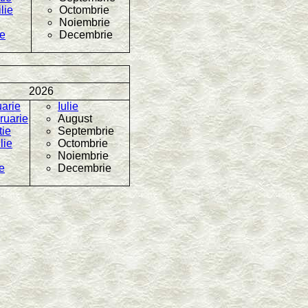
lie
Octombrie
Noiembrie
ie
Decembrie
2026
uarie
Iulie
ruarie
August
tie
Septembrie
lie
Octombrie
Noiembrie
e
Decembrie