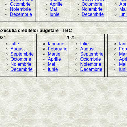
Octombrie
Aprilie
Octombrie
Apri
Noiembrie
Mai
Noiembrie
Mai
Decembrie
Iunie
Decembrie
Iun
Executia creditelor bugetare - TBC
024
2025
Iulie
Ianuarie
Iulie
Ian
August
Februarie
August
Feb
Septembrie
Martie
Septembrie
Mar
Octombrie
Aprilie
Octombrie
Apri
Noiembrie
Mai
Noiembrie
Mai
Decembrie
Iunie
Decembrie
Iuni