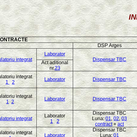
INFOR
ONTRACTE
DSP Arges
Laborator
atoriu integrat
Dispensar TBC
Act aditional
nr.
23
atoriu integrat
Laborator
Dispensar TBC
1
2
atoriu integrat
Laborator
Dispensar TBC
1
2
Dispensar TBC
Laborator
atoriu integrat
Luna:
01
,
02
,
03
1
2
contract
+
act
Dispensar TBC
atoriu integrat
Laborator
Luna:
01