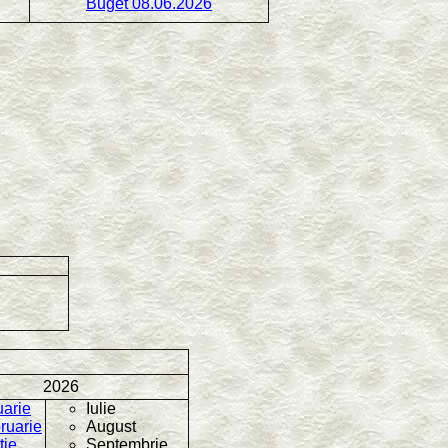
Buget 08.06.2026
2026
uarie
Iulie
ruarie
August
tie
Septembrie